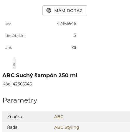
MÁM DOTAZ
42366546
Kód
3
Min.Obj.Mn.
ks
Unit
ABC Suchý šampón 250 ml
Kód
:
42366546
Parametry
Značka
ABC
Řada
ABC Styling