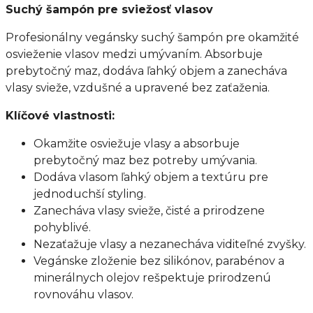
Suchý šampón pre sviežosť vlasov
Profesionálny vegánsky suchý šampón pre okamžité
osvieženie vlasov medzi umývaním. Absorbuje
prebytočný maz, dodáva ľahký objem a zanecháva
vlasy svieže, vzdušné a upravené bez zaťaženia.
Klíčové vlastnosti:
Okamžite osviežuje vlasy a absorbuje
prebytočný maz bez potreby umývania.
Dodáva vlasom ľahký objem a textúru pre
jednoduchší styling.
Zanecháva vlasy svieže, čisté a prirodzene
pohyblivé.
Nezaťažuje vlasy a nezanecháva viditeľné zvyšky.
Vegánske zloženie bez silikónov, parabénov a
minerálnych olejov rešpektuje prirodzenú
rovnováhu vlasov.