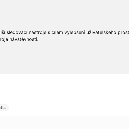
éče
Styling
Salon Tools
OUTLET
ší sledovací nástroje s cílem vylepšení uživatelského pro
roje návštěvnosti.
fts