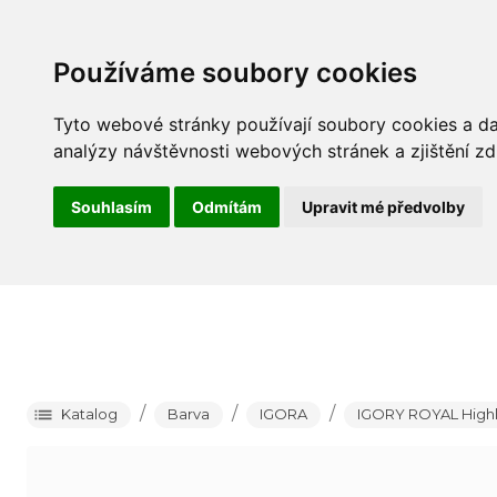
Barva
P
Používáme soubory cookies
Tyto webové stránky používají soubory cookies a dal
analýzy návštěvnosti webových stránek a zjištění zd
Souhlasím
Odmítám
Upravit mé předvolby
/
/
/
Katalog
Barva
IGORA
IGORY ROYAL Highli