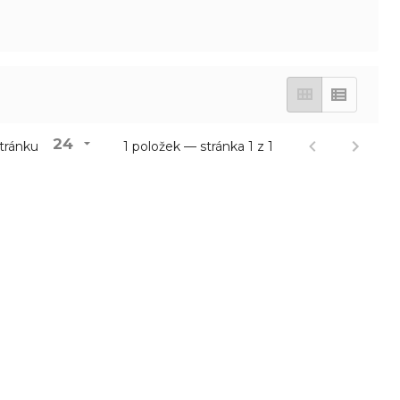
24
tránku
1 položek — stránka 1 z 1