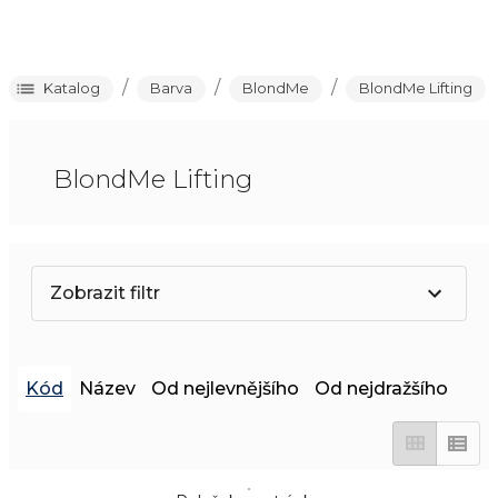
/
/
/
Katalog
Barva
BlondMe
BlondMe Lifting
BlondMe Lifting
Zobrazit filtr
Kód
Název
Od nejlevnějšího
Od nejdražšího