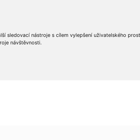
éče
Styling
Salon Tools
OUTLET
ší sledovací nástroje s cílem vylepšení uživatelského pro
roje návštěvnosti.