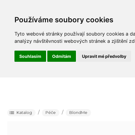
Barva
P
Používáme soubory cookies
Tyto webové stránky používají soubory cookies a dal
analýzy návštěvnosti webových stránek a zjištění zd
Souhlasím
Odmítám
Upravit mé předvolby
/
/
Katalog
Péče
BlondMe