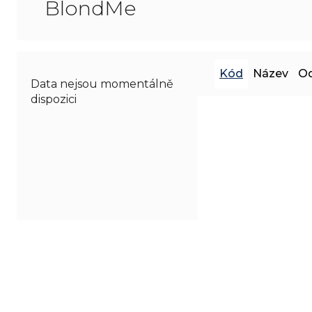
BlondMe
Kód
Název
Od
Data nejsou momentálně
dispozici