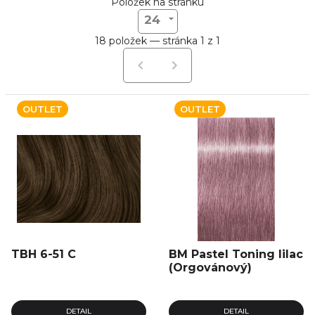
Položek na stránku
24
18 položek — stránka 1 z 1
OUTLET
OUTLET
TBH 6-51 C
BM Pastel Toning lilac
(Orgovánový)
DETAIL
DETAIL