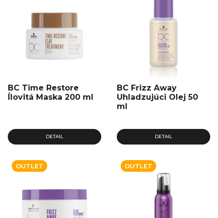
BC Time Restore
BC Frizz Away
Ílovitá Maska 200 ml
Uhladzujúci Olej 50
ml
DETAIL
DETAIL
OUTLET
OUTLET