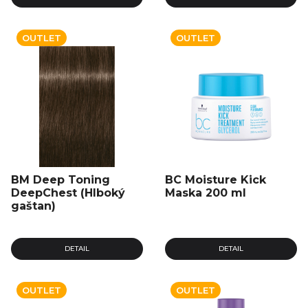
OUTLET
OUTLET
BM Deep Toning
BC Moisture Kick
DeepChest (Hlboký
Maska 200 ml
gaštan)
DETAIL
DETAIL
OUTLET
OUTLET