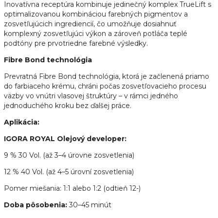
Inovatívna receptúra kombinuje jedinečný komplex TrueLift s
optimalizovanou kombináciou farebných pigmentov a
zosvetľujúcich ingrediencií, čo umožňuje dosiahnuť
komplexný zosvetľujúci výkon a zároveň potláča teplé
podtóny pre prvotriedne farebné výsledky.
Fibre Bond technológia
Prevratná Fibre Bond technológia, ktorá je začlenená priamo
do farbiaceho krému, chráni počas zosvetľovacieho procesu
väzby vo vnútri vlasovej štruktúry – v rámci jedného
jednoduchého kroku bez ďalšej práce.
Aplikácia:
IGORA ROYAL Olejový developer:
9 % 30 Vol. (až 3–4 úrovne zosvetlenia)
12 % 40 Vol. (až 4–5 úrovní zosvetlenia)
Pomer miešania: 1:1 alebo 1:2 (odtieň 12-)
Doba pôsobenia:
30–45 minút