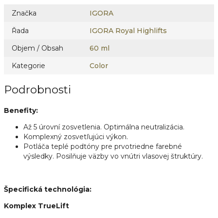
Značka
IGORA
Řada
IGORA Royal Highlifts
Objem / Obsah
60 ml
Kategorie
Color
Podrobnosti
Benefity:
Až 5 úrovní zosvetlenia. Optimálna neutralizácia.
Komplexný zosvetľujúci výkon.
Potláča teplé podtóny pre prvotriedne farebné
výsledky. Posilňuje väzby vo vnútri vlasovej štruktúry.
Špecifická technológia:
Komplex TrueLift