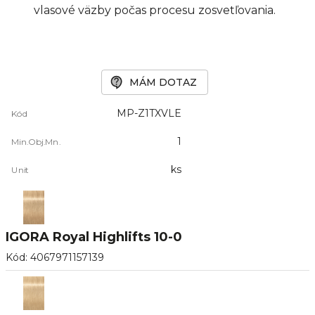
vlasové väzby počas procesu zosvetľovania.
MÁM DOTAZ
MP-Z1TXVLE
Kód
1
Min.Obj.Mn.
ks
Unit
IGORA Royal Highlifts 10-0
Kód
:
4067971157139