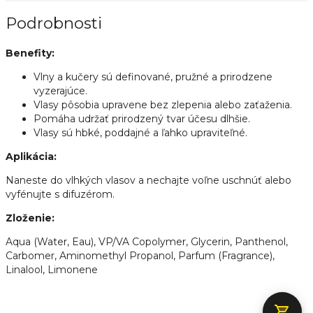
Podrobnosti
Benefity:
Vlny a kučery sú definované, pružné a prirodzene
vyzerajúce.
Vlasy pôsobia upravene bez zlepenia alebo zaťaženia.
Pomáha udržať prirodzený tvar účesu dlhšie.
Vlasy sú hbké, poddajné a ľahko upraviteľné.
Aplikácia:
Naneste do vlhkých vlasov a nechajte voľne uschnúť alebo
vyfénujte s difuzérom.
Zloženie:
Aqua (Water, Eau), VP/VA Copolymer, Glycerin, Panthenol,
Carbomer, Aminomethyl Propanol, Parfum (Fragrance),
Linalool, Limonene