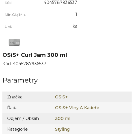
4045787936537
Kód
1
Min.Obj.Mn.
ks
Unit
OSiS+ Curl Jam 300 ml
Kód
:
4045787936537
Parametry
Značka
OSiS+
Řada
OSiS+ Vlny A Kadeře
Objem / Obsah
300 ml
Kategorie
Styling