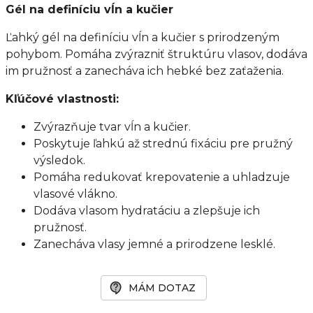
Gél na definíciu vĺn a kučier
Ľahký gél na definíciu vĺn a kučier s prirodzeným
pohybom. Pomáha zvýrazniť štruktúru vlasov, dodáva
im pružnosť a zanecháva ich hebké bez zaťaženia.
Kľúčové vlastnosti:
Zvýrazňuje tvar vĺn a kučier.
Poskytuje ľahkú až strednú fixáciu pre pružný
výsledok.
Pomáha redukovať krepovatenie a uhladzuje
vlasové vlákno.
Dodáva vlasom hydratáciu a zlepšuje ich
pružnosť.
Zanecháva vlasy jemné a prirodzene lesklé.
MÁM DOTAZ