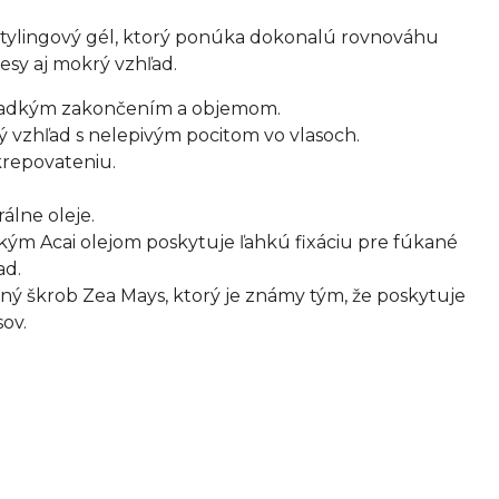
 stylingový gél, ktorý ponúka dokonalú rovnováhu
esy aj mokrý vzhľad.
hladkým zakončením a objemom.
ý vzhľad s nelepivým pocitom vo vlasoch.
krepovateniu.
álne oleje.
ým Acai olejom poskytuje ľahkú fixáciu pre fúkané
ad.
ý škrob Zea Mays, ktorý je známy tým, že poskytuje
sov.