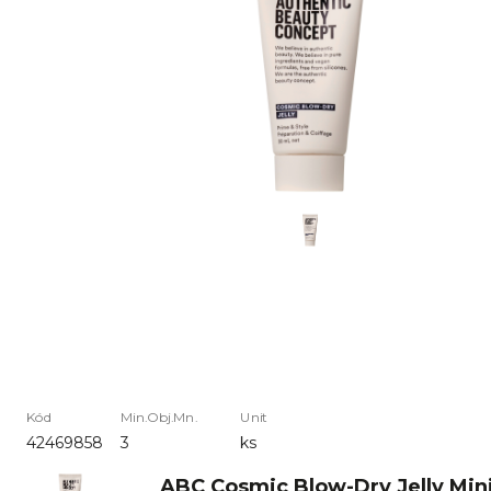
Kód
Min.Obj.Mn.
Unit
42469858
3
ks
ABC Cosmic Blow-Dry Jelly Min