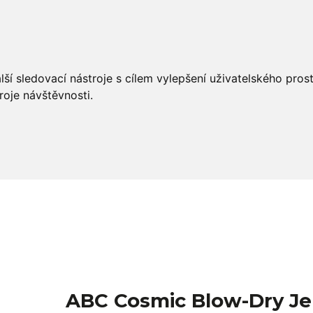
éče
Styling
Salon Tools
OUTLET
ší sledovací nástroje s cílem vylepšení uživatelského pro
roje návštěvnosti.
ABC Cosmic Blow-Dry Jel