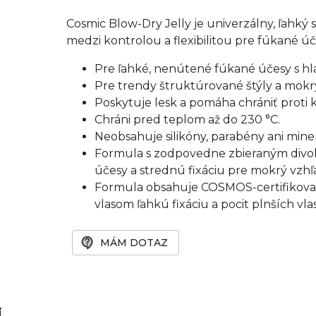
Cosmic Blow-Dry Jelly je univerzálny, ľahký
medzi kontrolou a flexibilitou pre fúkané úč
Pre ľahké, nenútené fúkané účesy s 
Pre trendy štruktúrované štýly a mokr
Poskytuje lesk a pomáha chrániť proti 
Chráni pred teplom až do 230 °C.
Neobsahuje silikóny, parabény ani miner
Formula s zodpovedne zbieraným divok
účesy a strednú fixáciu pre mokrý vzhľ
Formula obsahuje COSMOS-certifikovan
vlasom ľahkú fixáciu a pocit plnších vla
MÁM DOTAZ
i