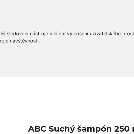
éče
Styling
Salon Tools
OUTLET
ší sledovací nástroje s cílem vylepšení uživatelského pro
roje návštěvnosti.
ABC Suchý šampón 250 