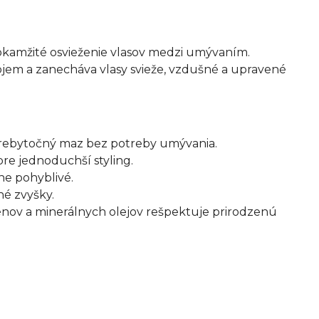
kamžité osvieženie vlasov medzi umývaním.
jem a zanecháva vlasy svieže, vzdušné a upravené
 prebytočný maz bez potreby umývania.
re jednoduchší styling.
ene pohyblivé.
né zvyšky.
bénov a minerálnych olejov rešpektuje prirodzenú