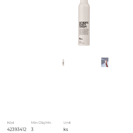
Kód
Min.Obj.Mn.
Unit
42393412
3
ks