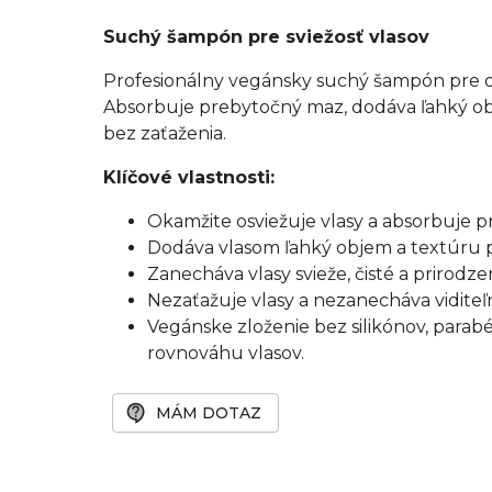
Suchý šampón pre sviežosť vlasov
Profesionálny vegánsky suchý šampón pre o
Absorbuje prebytočný maz, dodáva ľahký ob
bez zaťaženia.
Klíčové vlastnosti:
Okamžite osviežuje vlasy a absorbuje
Dodáva vlasom ľahký objem a textúru p
Zanecháva vlasy svieže, čisté a prirodz
Nezaťažuje vlasy a nezanecháva viditeľ
Vegánske zloženie bez silikónov, para
rovnováhu vlasov.
MÁM DOTAZ