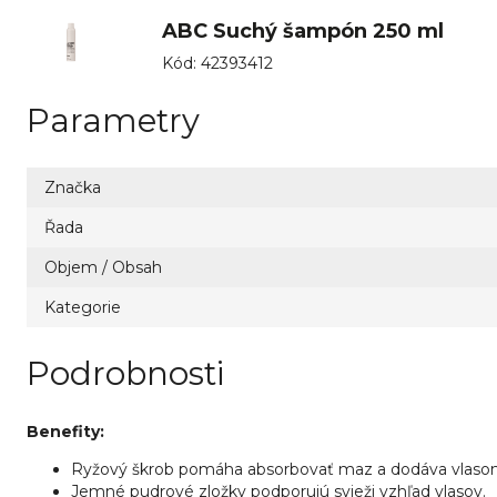
ABC Suchý šampón 250 ml
Kód
:
42393412
Parametry
Značka
Řada
Objem / Obsah
Kategorie
Podrobnosti
Benefity:
Ryžový škrob pomáha absorbovať maz a dodáva vlaso
Jemné pudrové zložky podporujú svieži vzhľad vlasov.