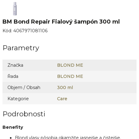
BM Bond Repair Fialový šampón 300 ml
Kód
:
4067971081106
Parametry
Značka
BLOND ME
Řada
BLOND ME
Objem / Obsah
300 ml
Kategorie
Care
Podrobnosti
Benefity
Blond vlasy pôsobia okamžite jasnejšie a čistejšie.