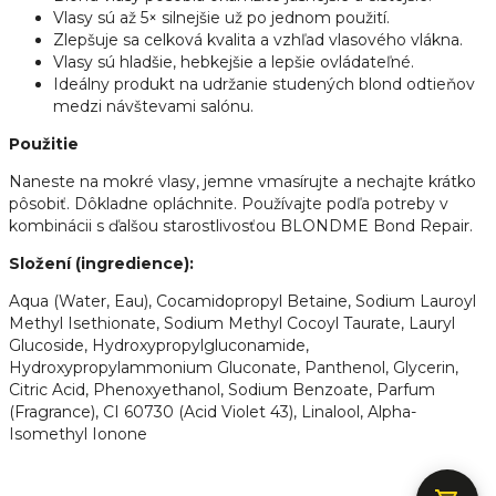
Vlasy sú až 5× silnejšie už po jednom použití.
Zlepšuje sa celková kvalita a vzhľad vlasového vlákna.
Vlasy sú hladšie, hebkejšie a lepšie ovládateľné.
Ideálny produkt na udržanie studených blond odtieňov
medzi návštevami salónu.
Použitie
Naneste na mokré vlasy, jemne vmasírujte a nechajte krátko
pôsobiť. Dôkladne opláchnite. Používajte podľa potreby v
kombinácii s ďalšou starostlivosťou BLONDME Bond Repair.
Složení (ingredience):
Aqua (Water, Eau), Cocamidopropyl Betaine, Sodium Lauroyl
Methyl Isethionate, Sodium Methyl Cocoyl Taurate, Lauryl
Glucoside, Hydroxypropylgluconamide,
Hydroxypropylammonium Gluconate, Panthenol, Glycerin,
Citric Acid, Phenoxyethanol, Sodium Benzoate, Parfum
(Fragrance), CI 60730 (Acid Violet 43), Linalool, Alpha-
Isomethyl Ionone