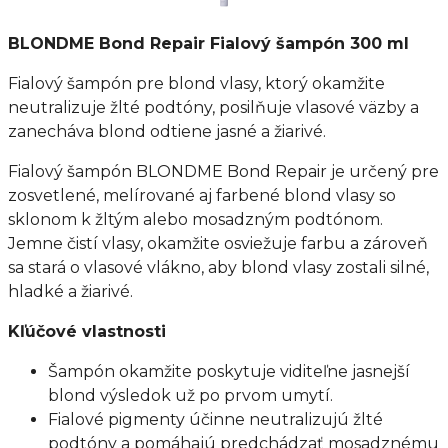
BLONDME Bond Repair Fialový šampón 300 ml
Fialový šampón pre blond vlasy, ktorý okamžite
neutralizuje žlté podtóny, posilňuje vlasové väzby a
zanecháva blond odtiene jasné a žiarivé.
Fialový šampón BLONDME Bond Repair je určený pre
zosvetlené, melírované aj farbené blond vlasy so
sklonom k žltým alebo mosadzným podtónom.
Jemne čistí vlasy, okamžite osviežuje farbu a zároveň
sa stará o vlasové vlákno, aby blond vlasy zostali silné,
hladké a žiarivé.
Kľúčové vlastnosti
Šampón okamžite poskytuje viditeľne jasnejší
blond výsledok už po prvom umytí.
Fialové pigmenty účinne neutralizujú žlté
podtóny a pomáhajú predchádzať mosadznému