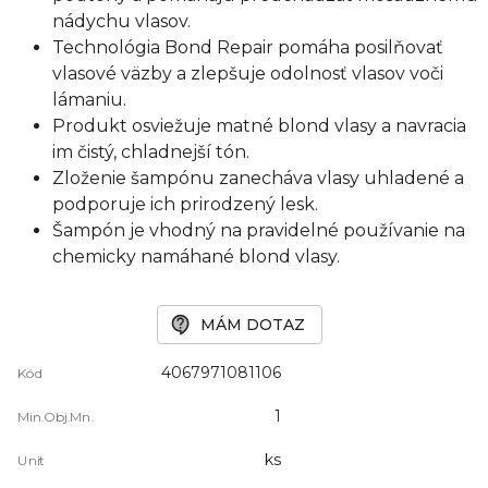
nádychu vlasov.
Technológia Bond Repair pomáha posilňovať
vlasové väzby a zlepšuje odolnosť vlasov voči
lámaniu.
Produkt osviežuje matné blond vlasy a navracia
im čistý, chladnejší tón.
Zloženie šampónu zanecháva vlasy uhladené a
podporuje ich prirodzený lesk.
Šampón je vhodný na pravidelné používanie na
chemicky namáhané blond vlasy.
MÁM DOTAZ
4067971081106
Kód
1
Min.Obj.Mn.
ks
Unit