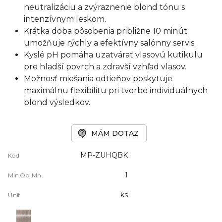
neutralizáciu a zvýraznenie blond tónu s
intenzívnym leskom.
Krátka doba pôsobenia približne 10 minút
umožňuje rýchly a efektívny salónny servis.
Kyslé pH pomáha uzatvárať vlasovú kutikulu
pre hladší povrch a zdravší vzhľad vlasov.
Možnosť miešania odtieňov poskytuje
maximálnu flexibilitu pri tvorbe individuálnych
blond výsledkov.
MÁM DOTAZ
MP-ZUHQBK
Kód
1
Min.Obj.Mn.
ks
Unit