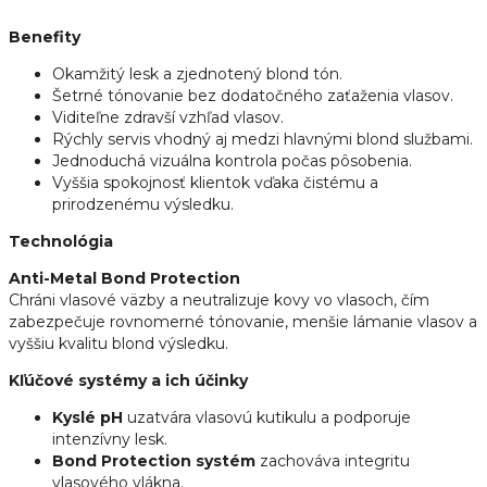
Benefity
Okamžitý lesk a zjednotený blond tón.
Šetrné tónovanie bez dodatočného zaťaženia vlasov.
Viditeľne zdravší vzhľad vlasov.
Rýchly servis vhodný aj medzi hlavnými blond službami.
Jednoduchá vizuálna kontrola počas pôsobenia.
Vyššia spokojnosť klientok vďaka čistému a
prirodzenému výsledku.
Technológia
Anti-Metal Bond Protection
Chráni vlasové väzby a neutralizuje kovy vo vlasoch, čím
zabezpečuje rovnomerné tónovanie, menšie lámanie vlasov a
vyššiu kvalitu blond výsledku.
Kľúčové systémy a ich účinky
Kyslé pH
uzatvára vlasovú kutikulu a podporuje
intenzívny lesk.
Bond Protection systém
zachováva integritu
vlasového vlákna.