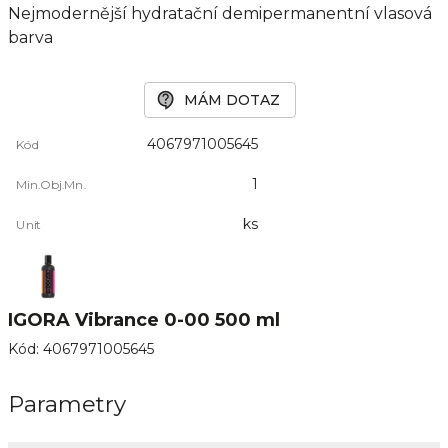
Nejmodernější hydratační demipermanentní vlasová
barva
MÁM DOTAZ
4067971005645
Kód
1
Min.Obj.Mn.
ks
Unit
IGORA Vibrance 0-00 500 ml
Kód
:
4067971005645
Parametry