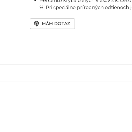
Percento krytia bielych vlasov s IGOR
%. Pri špeciálne prírodných odtieňoch j
MÁM DOTAZ