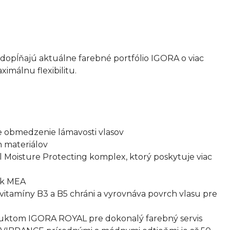
dopĺňajú aktuálne farebné portfólio IGORA o viac
imálnu flexibilitu.
e obmedzenie lámavosti vlasov
h materiálov
 Moisture Protecting komplex, ktorý poskytuje viac
iek MEA
itamíny B3 a B5 chráni a vyrovnáva povrch vlasu pre
uktom IGORA ROYAL pre dokonalý farebný servis