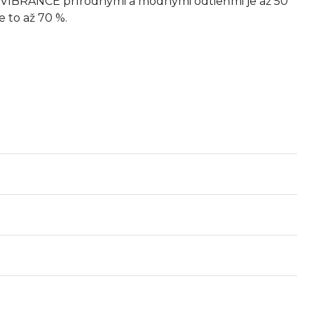
A VIBRANCE prírodnými a módnymi odtieňmi je až 50
e to až 70 %.