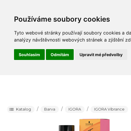
Barva
P
Používáme soubory cookies
Tyto webové stránky používají soubory cookies a dal
analýzy návštěvnosti webových stránek a zjištění zd
Souhlasím
Odmítám
Upravit mé předvolby
/
/
/
Katalog
Barva
IGORA
IGORA Vibrance