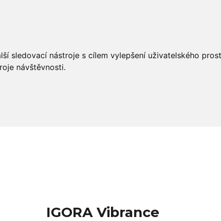
éče
Styling
Salon Tools
OUTLET
ší sledovací nástroje s cílem vylepšení uživatelského pro
roje návštěvnosti.
IGORA Vibrance