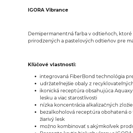
IGORA Vibrance
Demipermanentná farba v odtieňoch, ktoré 
prirodzených a pastelových odtieňov pre max
Kľúčové vlastnosti:
integrovaná FiberBond technológia pr
udržateľnejšie obaly z recyklovateľnýc
ikonická receptúra obsahujúca Aquaxyl
lesku a viac starostlivosti
nízka koncentrácia alkalizačných zlož
bezalkoholová receptúra obohatená o v
žiarivý lesk
možno kombinovať s akýmkoľvek prod